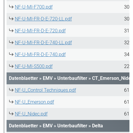
NF-U-MI-F700.pdf
307
NF-U-MI-FR-D-E-720-LL.pdf
300
NF-U-MI-FR-D-E-720.pdf
319
NF-U-MI-FR-D-E-740-LL.pdf
320
NF-U-MI-FR-D-E-740.pdf
342
NF-U-MI-S500.pdf
222
Datenblaetter
»
EMV
»
Unterbaufilter
»
CT_Emerson_Nide
NF-U_Control Techniques.pdf
617
NF-U_Emerson.pdf
617
NF-U_Nidec.pdf
617
Datenblaetter
»
EMV
»
Unterbaufilter
»
Delta