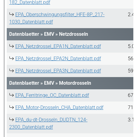
182_Datenblatt.pdf
EPA_Oberschwingungsfilter_HFE-8P_217-
2.4
1030_Datenblatt.pdf
Datenblaetter
»
EMV
»
Netzdrosseln
EPA_Netzdrossel_EPA1N_Datenblatt.pdf
5.0
EPA_Netzdrossel_EPA2N_Datenblatt.pdf
565
EPA_Netzdrossel_EPA3N_Datenblatt.pdf
591
Datenblaetter
»
EMV
»
Motordrosseln
EPA_Ferritringe_OC_Datenblatt.pdf
678
EPA_Motor-Drosseln_CHA_Datenblatt.pdf
713
EPA_du-dt-Drosseln_DUDTN_124-
3.1
2300_Datenblatt.pdf