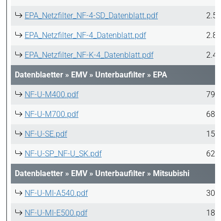
EPA_Netzfilter_NF-4-SD_Datenblatt.pdf
2.5
EPA_Netzfilter_NF-4_Datenblatt.pdf
2.8
EPA_Netzfilter_NF-K-4_Datenblatt.pdf
2.4
Datenblaetter
»
EMV
»
Unterbaufilter
»
EPA
NF-U-M400.pdf
790
NF-U-M700.pdf
686
NF-U-SE.pdf
152
NF-U-SP_NF-U_SK.pdf
623
Datenblaetter
»
EMV
»
Unterbaufilter
»
Mitsubishi
NF-U-MI-A540.pdf
306
NF-U-MI-E500.pdf
185