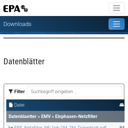
Downloads
Datenblätter
Filter
Datei
G
Datenblaetter
»
EMV
»
Einphasen-Netzfilter
EPA_Netzfilter_NF-1ph-1M_2M_Datenblatt.pdf
841