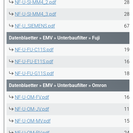
NF-U-SI-MM4_2.pdf
288
NF-U-SI-MM4_3.pdf
288
NF-U_SIEMENS.pdf
676
Datenblaetter
»
EMV
»
Unterbaufilter
»
Fuji
NF-U-FU-C11S.pdf
191
NF-U-FU-E11S.pdf
163
NF-U-FU-G11S.pdf
180
Datenblaetter
»
EMV
»
Unterbaufilter
»
Omron
NF-U-OM-FV.pdf
166
NF-U-OM-JV.pdf
119
NF-U-OM-MV.pdf
153
NF-U-OM-RV.pdf
244