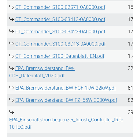
CT_Commander_S100-02S71-0A0000.pdf
16.
CT_Commander_S100-03413-0A0000.pdf
17.
CT_Commander_S100-03423-0A0000.pdf
17.
CT_Commander_S100-03D13-0A0000.pdf
17.
CT_Commander_S100_Datenblatt_EN.pdf
1.4
EPA_Bremswiderstand_BW-
320
CDH_Datenblatt_2020.pdf
EPA_Bremswiderstand_BW-FGF 1kW-22kW.pdf
812
EPA_Bremswiderstand_BW-FZ_65W-3000W.pdf
821
393
EPA_Einschaltstrombegrenzer_Inrush_Controller_IRC-
10-IEC.pdf