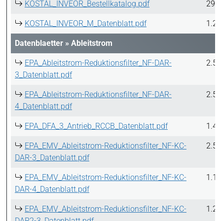
KOSTAL_INVEOR_Bestellkatalog.pdf
29.
KOSTAL_INVEOR_M_Datenblatt.pdf
1.2
Datenblaetter
»
Ableitstrom
EPA_Ableitstrom-Reduktionsfilter_NF-DAR-
2.5
3_Datenblatt.pdf
EPA_Ableitstrom-Reduktionsfilter_NF-DAR-
2.5
4_Datenblatt.pdf
EPA_DFA_3_Antrieb_RCCB_Datenblatt.pdf
1.4
EPA_EMV_Ableitstrom-Reduktionsfilter_NF-KC-
2.5
DAR-3_Datenblatt.pdf
EPA_EMV_Ableitstrom-Reduktionsfilter_NF-KC-
1.1
DAR-4_Datenblatt.pdf
EPA_EMV_Ableitstrom-Reduktionsfilter_NF-KC-
1.2
DAR2-3_Datenblatt.pdf