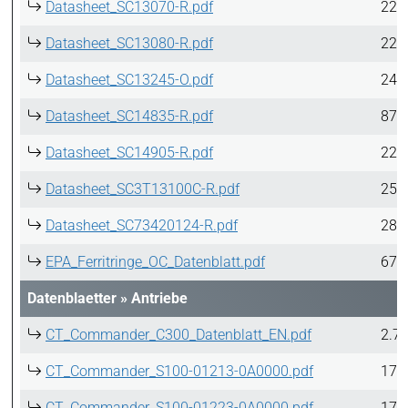
Datasheet_SC13070-R.pdf
224
Datasheet_SC13080-R.pdf
224
Datasheet_SC13245-O.pdf
249
Datasheet_SC14835-R.pdf
877
Datasheet_SC14905-R.pdf
224
Datasheet_SC3T13100C-R.pdf
252
Datasheet_SC73420124-R.pdf
283
EPA_Ferritringe_OC_Datenblatt.pdf
678
Datenblaetter
»
Antriebe
CT_Commander_C300_Datenblatt_EN.pdf
2.7
CT_Commander_S100-01213-0A0000.pdf
17.
CT_Commander_S100-01223-0A0000.pdf
17.