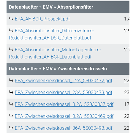
Datenblaetter
»
EMV
»
Absorptionsfilter
EPA_AF-BCR_Prospekt.pdf
1.4
EPA_Absorptionsfilter_Differenzstrom-
2.9
Reduktionsfilter_AF-DSR_Datenblatt.pdf
EPA_Absorptionsfilter_Motor-Lagerstrom-
2.7
Reduktionsfilter_AF-BCR_Datenblatt.pdf
Datenblaetter
»
EMV
»
Zwischenkreisdrosseln
EPA_Zwischenkreisdrossel_12A_5S030472.pdf
228
EPA_Zwischenkreisdrossel_23A_5S030473.pdf
230
EPA_Zwischenkreisdrossel_3.2A_5S030337.pdf
175
EPA_Zwischenkreisdrossel_3.2A_5S030469.pdf
227
EPA_Zwischenkreisdrossel_36A_5S030493.pdf
229