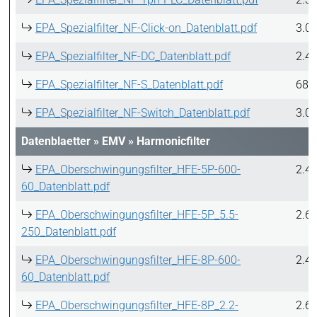
EPA_Spezialfilter_NF-Click-on_Datenblatt.pdf
3.0
EPA_Spezialfilter_NF-DC_Datenblatt.pdf
2.4
EPA_Spezialfilter_NF-S_Datenblatt.pdf
688
EPA_Spezialfilter_NF-Switch_Datenblatt.pdf
3.0
Datenblaetter
»
EMV
»
Harmonicfilter
EPA_Oberschwingungsfilter_HFE-5P-600-
2.4
60_Datenblatt.pdf
EPA_Oberschwingungsfilter_HFE-5P_5.5-
2.6
250_Datenblatt.pdf
EPA_Oberschwingungsfilter_HFE-8P-600-
2.4
60_Datenblatt.pdf
EPA_Oberschwingungsfilter_HFE-8P_2.2-
2.6