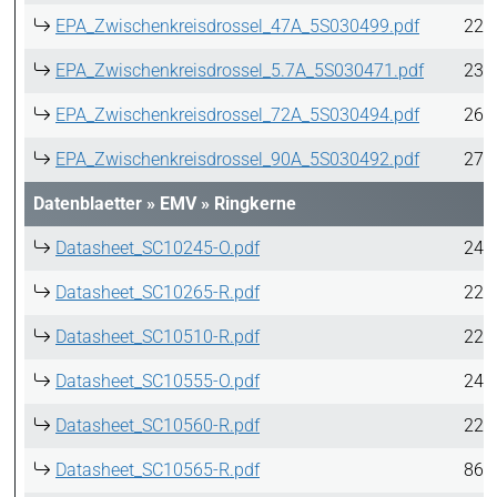
EPA_Zwischenkreisdrossel_47A_5S030499.pdf
228
EPA_Zwischenkreisdrossel_5.7A_5S030471.pdf
231
EPA_Zwischenkreisdrossel_72A_5S030494.pdf
263
EPA_Zwischenkreisdrossel_90A_5S030492.pdf
271
Datenblaetter
»
EMV
»
Ringkerne
Datasheet_SC10245-O.pdf
249
Datasheet_SC10265-R.pdf
224
Datasheet_SC10510-R.pdf
224
Datasheet_SC10555-O.pdf
249
Datasheet_SC10560-R.pdf
224
Datasheet_SC10565-R.pdf
864