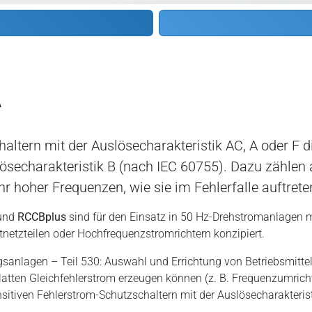
A
ern mit der Auslösecharakteristik AC, A oder F di
secharakteristik B (nach IEC 60755). Dazu zählen 
r hoher Frequenzen, wie sie im Fehlerfalle auftret
und
RCCBplus
sind für den Einsatz in 50 Hz-Drehstromanlagen mit
netzteilen oder Hochfrequenzstromrichtern konzipiert.
anlagen – Teil 530: Auswahl und Errichtung von Betriebsmitteln
atten Gleichfehlerstrom erzeugen können (z. B. Frequenzumrichte
nsitiven Fehlerstrom-Schutzschaltern mit der Auslösecharakterist