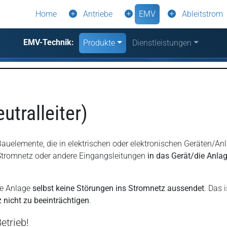
Home
Antriebe
EMV
Ableitstrom
EMV-Technik:
Produkte
Dienstleistungen
utralleiter)
he Bauelemente, die in elektrischen oder elektronischen Geräten
 Stromnetz oder andere Eingangsleitungen
in das Gerät/die Anla
ie Anlage
selbst keine Störungen ins Stromnetz aussendet
. Das 
nicht zu beeinträchtigen
.
etrieb!