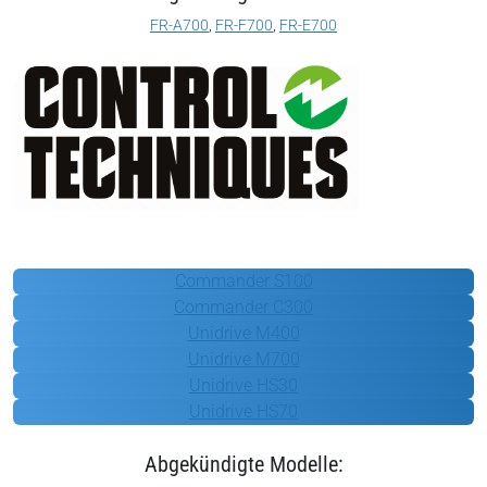
FR-A700
,
FR-F700
,
FR-E700
Control Techniques
Commander S100
Commander C300
Unidrive M400
Unidrive M700
Unidrive HS30
Unidrive HS70
Abgekündigte Modelle: