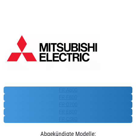
Mitsubishi Electric
FR-A800
FR-F800
FR-D700
FR-E800
FR-CS80
Abgekündigte Modelle: