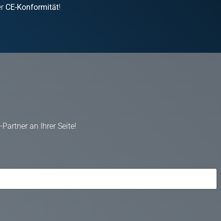
er
CE-Konformität
!
artner an Ihrer Seite!