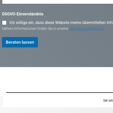
t
s
b
DSGVO-Einverständnis
*
e
i
Ich willige ein, dass diese Website meine übermittelten I
Nähere Informationen finden Sie in unserer
Datenschutzerklärung
.
Beraten lassen
Sie si