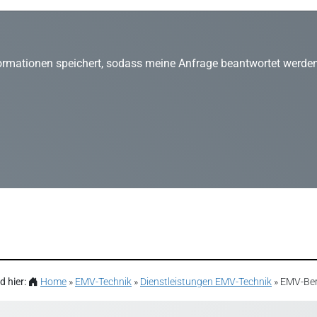
nformationen speichert, sodass meine Anfrage beantwortet werde
nd hier:
Home
»
EMV-Technik
»
Dienstleistungen EMV-Technik
»
EMV-Be