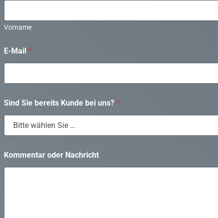
Vorname
E-Mail
*
Sind Sie bereits Kunde bei uns?
*
S
Kommentar oder Nachricht
i
e
b
e
r
e
i