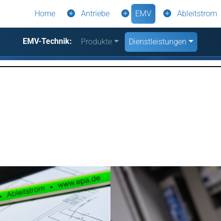
Home
Antriebe
EMV
Ableitstrom
EMV-Technik:
Produkte
Dienstleistungen
n