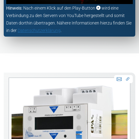
Hinweis:
Nach einem Klick auf den Play-Button
wird eine
Verbindung zu den Servern von YouTube hergestellt und somit
Daten dorthin übertragen. Nähere Informationen hierzu finden Sie
in der
Datenschutzerklärung
.