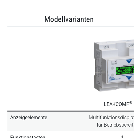
Modellvarianten
®
LEAKCOMP
H
Anzeigeelemente
Multifunktionsdisplay
für Betriebsbereits
Funktionstasten
4