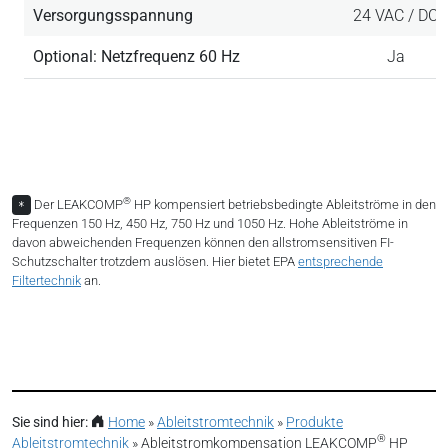
Versorgungsspannung
24 VAC / DC
Optional: Netzfrequenz 60 Hz
Ja
®
Der LEAKCOMP
HP kompensiert betriebsbedingte Ableitströme in den
*
Frequenzen 150 Hz, 450 Hz, 750 Hz und 1050 Hz. Hohe Ableitströme in
davon abweichenden Frequenzen können den allstromsensitiven FI-
Schutzschalter trotzdem auslösen. Hier bietet EPA
entsprechende
Filtertechnik
an.
Sie sind hier:
Home
»
Ableitstromtechnik
»
Produkte
®
Ableitstromtechnik
»
Ableitstromkompensation LEAKCOMP
HP