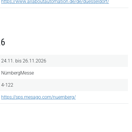
https://www.allaboutautomation.de/de/duesseldorf/
26
24.11. bis 26.11.2026
NürnbergMesse
4-122
https://sps.mesago.com/nuernberg/