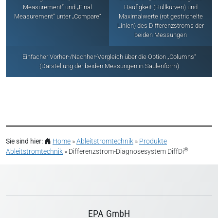
Measurement“ und „Final
Häufigkeit (Hüllkurven) und
Measurement“ unter „Compare“
Maximalwerte (rot gestrichelte
Linien) des Differenzstroms der
beiden Messungen
Einfacher Vorher-/Nachher-Vergleich über die Option „Columns“
(Darstellung der beiden Messungen in Säulenform)
Sie sind hier:
Home
»
Ableitstromtechnik
»
Produkte
®
Ableitstromtechnik
»
Differenzstrom-Diagnosesystem DiffDi
EPA GmbH