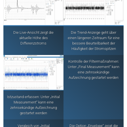
Die Live-Ansicht zeigt die
Die Trend-Anzeige geht über
aktuelle Höhe des
einen längeren Zeitraum für eine
Differenzstroms
bessere Beurteilbarkeit der
Häufigkeit der Stromspitzen
Kontrolle der Filtermaßnahmen:
Unter „Final Measurement“ kann
eine zehnsekündige
Aufzeichnung gestartet werden
Istzustand erfassen: Unter „Initial
Measurement“ kann eine
zehnsekündige Aufzeichnung
gestartet werden
Vergleich von „Initial
Die Option „Envelope“ zeigt die