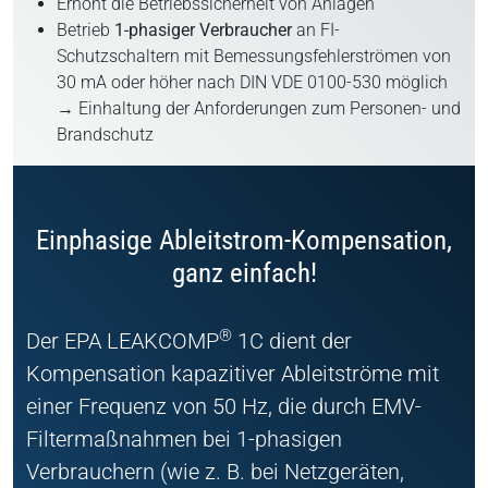
Erhöht die Betriebssicherheit von Anlagen
Betrieb
1-phasiger Verbraucher
an FI-
Schutzschaltern mit Bemessungsfehlerströmen von
30 mA oder höher nach DIN VDE 0100-530 möglich
→ Einhaltung der Anforderungen zum Personen- und
Brandschutz
Einphasige Ableitstrom-Kompensation,
ganz einfach!
®
Der EPA LEAKCOMP
1C dient der
Kompensation kapazitiver Ableitströme mit
einer Frequenz von 50 Hz, die durch EMV-
Filtermaßnahmen bei 1-phasigen
Verbrauchern (wie z. B. bei Netzgeräten,