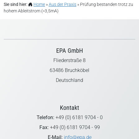
Sie sind hier:
Home
»
Aus der Praxis
»
Prüfung bestanden trotz zu
Schlagwörter:
Ableitstrom
,
dguv
,
messung
,
prüfung
,
vde
hohem Ableitstrom (>3,5mA)
EPA GmbH
Fliederstraße 8
63486 Bruchköbel
Deutschland
Kontakt
Telefon:
+49 (0) 6181 9704 - 0
Fax:
+49 (0) 6181 9704 - 99
E-Mail:
info@epa.de