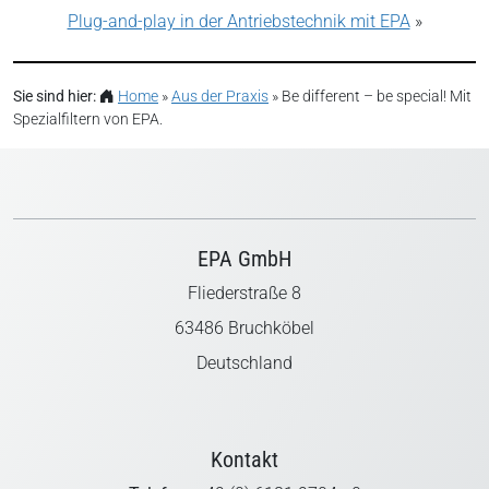
Plug-and-play in der Antriebstechnik mit EPA
»
Kategorien:
Aus der Praxis
Sie sind hier:
Home
»
Aus der Praxis
»
Be different – be special! Mit
Schlagwörter:
emv
,
Entwicklung
,
Fehlerstromschutzschalter
,
Kü
Spezialfiltern von EPA.
EPA GmbH
Fliederstraße 8
63486 Bruchköbel
Deutschland
Kontakt